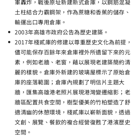
軍轟炸，戰後原址新建新式倉庫，以鋼筋混凝
土柱結合力霸鋼架，作為蔗糖和香蕉的儲存、
輸運出口專用倉庫。
2003年高雄市政府公告為歷史建築。
2017年棧貳庫的修建以尊重歷史文化為前提，
儘可能保存百餘年來倉庫裡外所遺留下來的元
素，例如老牆、老窗，藉以展現老建築簡約清
麗的樣貌。倉庫外新建的玻璃屋標示了原始倉
庫的座落範圍；倉庫內規劃了明信片主題大
牆，匯集高雄港老照片展現港灣變遷縮影；老
牆區配置共食空間，樹型優美的竹柏塑造了舒
適清幽的休憩環境，棧貳庫以嶄新面貌，透過
文創、展覽、餐飲的複合經營復甦了港濱歷史
空間。