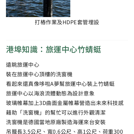
打樁作業及HDPE套管埋設
港埠知識：旅運中心竹蜻蜓
遠眺旅運中心
裝在旅運中心頂樓的洗窗機
看起來還真像哆啦A夢幫旅運中心裝上竹蜻蜓
旅運中心以海浪流體動態為設計意象
玻璃帷幕加上3D曲面金屬帷幕營造出未來科技感
藉助「洗窗機」的幫忙可以進行外觀清潔
洗窗機是德國當地原廠製造海運來台安裝
吊籠長3.5公尺、寬0.6公尺、高1公尺、荷重300