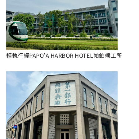
輕軌行經PAPO'A HARBOR HOTEL帕鉑候工所