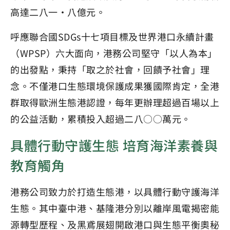
高達二八一・八億元。
呼應聯合國SDGs十七項目標及世界港口永續計畫
（WPSP）六大面向，港務公司堅守「以人為本」
的出發點，秉持「取之於社會，回饋予社會」理
念。不僅港口生態環境保護成果獲國際肯定，全港
群取得歐洲生態港認證，每年更辦理超過百場以上
的公益活動，累積投入超過二八○○萬元。
具體行動守護生態 培育海洋素養與
教育觸角
港務公司致力於打造生態港，以具體行動守護海洋
生態。其中臺中港、基隆港分別以離岸風電揭密能
源轉型歷程、及黑鳶展翅開啟港口與生態平衡奧秘