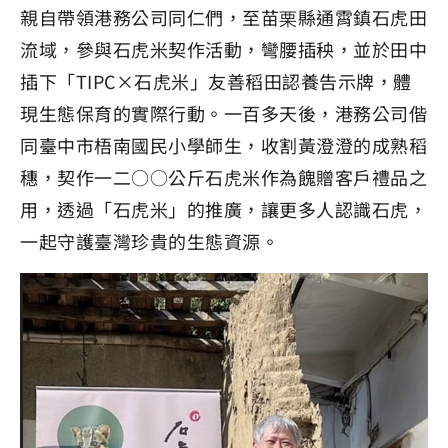
親自帶領港務公司同仁們，至苗栗縣通霄鎮石虎田
流域，參與石虎米契作活動，彎腰插秧，並於田中
插下「TIPC×石虎米」友善稻田認養告示牌，體
現生態保育的實際行動。一百多天後，港務公司偕
同臺中市梧南國民小學師生，收割黃澄澄的成熟稻
穗，契作一二○○公斤石虎米作為餽贈客戶禮品之
用，透過「石虎米」的推廣，讓更多人認識石虎，
一起守護臺灣珍貴的生態資源。