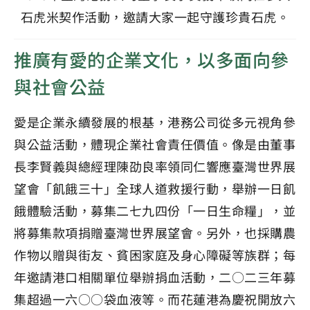
石虎米契作活動，邀請大家一起守護珍貴石虎。
推廣有愛的企業文化，以多面向參
與社會公益
愛是企業永續發展的根基，港務公司從多元視角參
與公益活動，體現企業社會責任價值。像是由董事
長李賢義與總經理陳劭良率領同仁響應臺灣世界展
望會「飢餓三十」全球人道救援行動，舉辦一日飢
餓體驗活動，募集二七九四份「一日生命糧」，並
將募集款項捐贈臺灣世界展望會。另外，也採購農
作物以贈與街友、貧困家庭及身心障礙等族群；每
年邀請港口相關單位舉辦捐血活動，二○二三年募
集超過一六○○袋血液等。而花蓮港為慶祝開放六