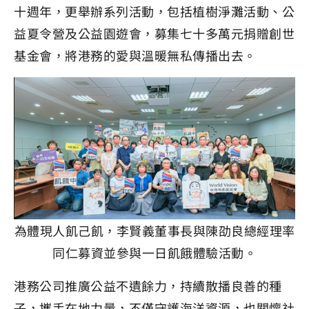
十週年，更舉辦系列活動，包括植樹淨灘活動、公
益夏令營及公益園遊會，募集七十多萬元捐贈創世
基金會，將港務的愛與溫暖無私傳播出去。
為體現人飢己飢，李賢義董事長與陳劭良總經理率
同仁募資並參與一日飢餓體驗活動。
港務公司推廣公益不遺餘力，持續散播良善的種
子，攜手在地力量，不僅守護海洋資源，也關懷社