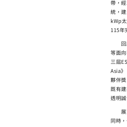
帶，經
統，建
kWp
115
回顧2
等面向
三屆E
Asi
夥伴獎
既有建
透明誠
展望未
同時，