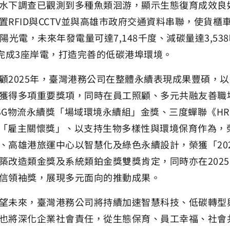
水下調查已觀測到多種魚類洄游，顯示生態復育成效良好
置RFID與CCTV並與高雄市政府交通資料串聯，使貨櫃車
太陽光電，未來年發電量可達7,148千度、減碳量達3,5
年完成3座岸電，打造完善的低碳港埠環境。
025年，臺灣港務公司在整體永續表現成果豐碩，以
獲得多項重要獎項，同時在員工照顧、多元共融友善職
SG物流永續獎「場域環境永續組」金獎、三度蟬聯《HR 
a》「雇主關懷獎」、以支持生物多樣性與環境保育作為，榮
、高雄港旅運中心以智慧化及綠色永續設計，榮獲「2025 亞太
築改造類金獎及系統類鉑金獎雙獎肯定，同時亦在2025
信領袖獎，展現多元面向的推動成果。
來，臺灣港務公司將持續加速智慧科技、低碳轉型與
也將深化企業社會責任，從生態保育、員工幸福、社會