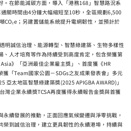
。在節能減碳方面，導入「港務168」智慧路況系
通關時間由4分鐘大幅縮短至10秒，全區規劃6,500
38噸CO₂e；另建置儲能系統提升電網韌性，並預計於
透明誠信治理、能源轉型、智慧綠建築、生物多樣性
場、人才培育等作為持續受到高度肯定，包含榮獲第
Asia》「亞洲最佳企業雇主獎」、首度獲《HR
獲「Team國家公園－SDGs之友成果發表會」多元
地區智慧綠建築獎(2025 APIGBA AWARD)」
台灣企業永續獎TCSA再度獲得永續報告金獎與首獲
永續發展的推動，正面回應氣候變遷與淨零挑戰，
共榮到誠信治理，建立更具韌性的永續港埠，持續與