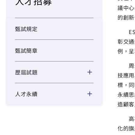
人才招募
議中心
的創新
甄試規定
ESG
彰交通
甄試簡章
例，呈
周永暉
歷屆試題
技應用
標，同
人才永續
永續思
造顧客
高雄港
化的旗