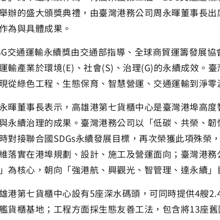
舉辦的盛大頒獎典禮，由臺灣港務公司周永暉董事長出
作為與具體成果。
交通運輸永續獎由交通部指導、全球商貿運籌發展協會(
運輸產業於環境(E)、社會(S)、治理(G)的永續成效
現從綠色工程、生態保育、智慧營運、交通運輸到淨零
董事長表示，高雄港第七貨櫃中心是臺灣港埠高度智
與永續治理的成果。臺灣港務公司以「低碳、共榮、韌
時對接聯合國SDGs永續發展目標，再次榮獲此項殊榮
維落實在港埠規劃、設計、施工及營運面向；臺灣港務
」為核心，朝向「強港航、興觀光、智管理、達永續」
第七貨櫃中心設有5座深水碼頭，可同時提供4艘2.4
艦貨櫃基地；工程方面採生態友善工法，包含將13座