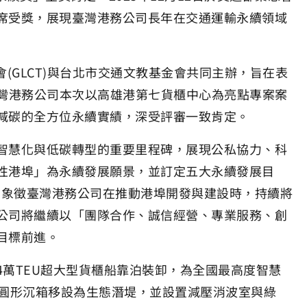
席受獎，展現臺灣港務公司長年在交通運輸永續領域
GLCT)與台北市交通文教基金會共同主辦，旨在表
。臺灣港務公司本次以高雄港第七貨櫃中心為亮點專案案
減碳的全方位永續實績，深受評審一致肯定。
慧化與低碳轉型的重要里程碑，展現公私協力、科
性港埠」為永續發展願景，並訂定五大永續發展目
，象徵臺灣港務公司在推動港埠開發與建設時，持續將
公司將繼續以「團隊合作、誠信經營、專業服務、創
目標前進。
萬TEU超大型貨櫃船靠泊裝卸，為全國最高度智慧
舊圓形沉箱移設為生態潛堤，並設置減壓消波室與綠