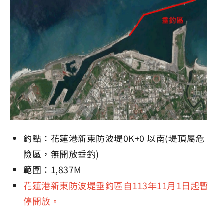
釣點：花蓮港新東防波堤0K+0 以南(堤頂屬危
險區，無開放垂釣)
範圍：1,837M
花蓮港新東防波堤垂釣區自113年11月1日起暫
停開放。