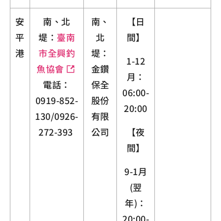
安
南、北
南、
【日
平
堤：
臺南
北
間】
港
市全興釣
堤：
1-12
魚協會
金鑽
月：
電話：
保全
06:00-
0919-852-
股份
20:00
130/0926-
有限
272-393
公司
【夜
間】
9-1月
(翌
年)：
20:00-