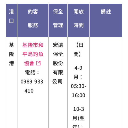
港
釣客
保全
開放
備註
口
服務
管理
時間
基
基隆市和
宏遠
【日
隆
平島釣魚
保全
間】
港
協會
股份
4-9
電話：
有限
月：
0989-933-
公司
05:30-
410
16:00
10-3
月(翌
年)：