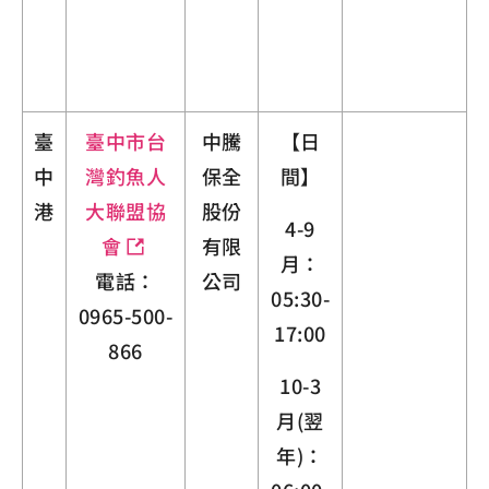
臺
臺中市台
中騰
【日
中
灣釣魚人
保全
間】
港
大聯盟協
股份
4-9
會
有限
月：
電話：
公司
05:30-
0965-500-
17:00
866
10-3
月(翌
年)：