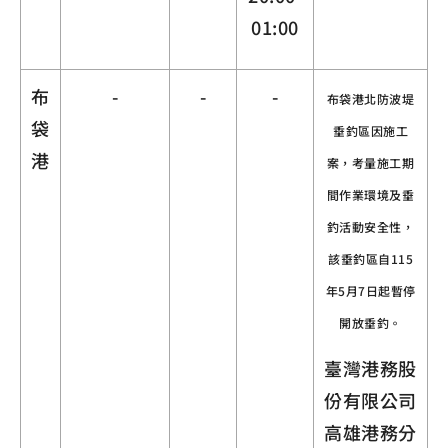
01:00
布
-
-
-
布袋港北防波堤
袋
垂釣區因施工
港
案，考量施工期
間作業環境及垂
釣活動安全性，
該垂釣區自115
年5月7日起暫停
開放垂釣。
臺灣港務股
份有限公司
高雄港務分