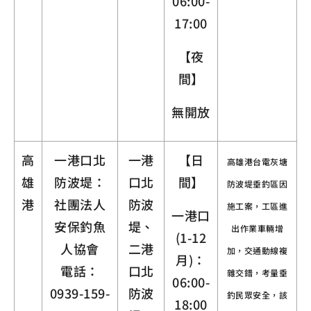
06:00-
17:00
【夜
間】
無開放
高
一港口北
一港
【日
高雄港台電灰塘
雄
防波堤：
口北
間】
防波堤垂釣區因
港
社團法人
防波
施工案，工區進
一港口
安保釣魚
堤、
出作業車輛增
(1-12
人協會
二港
加，交通動線複
月)：
電話：
口北
雜交錯，考量垂
06:00-
0939-159-
防波
釣民眾安全，該
18:00