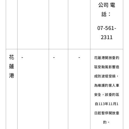
公司 電
話：
07-561-
2311
花
-
-
-
花蓮港開放垂釣
蓮
區受颱風影響造
港
成防波堤受損，
為維護釣客人車
安全，該垂釣區
自113年11月1
日起暫停開放垂
釣。