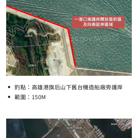
釣點：高雄港旗后山下舊台機造船廠旁護岸
範圍：150M