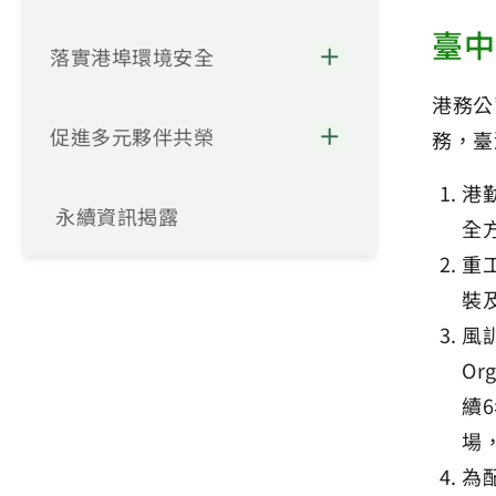
臺中
落實港埠環境安全
港務公
促進多元夥伴共榮
務，臺
港
永續資訊揭露
全
重
裝
風
Or
續
場
為