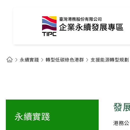
永續實踐
轉型低碳綠色港群
支援能源轉型規劃
發
永續實踐
港務公