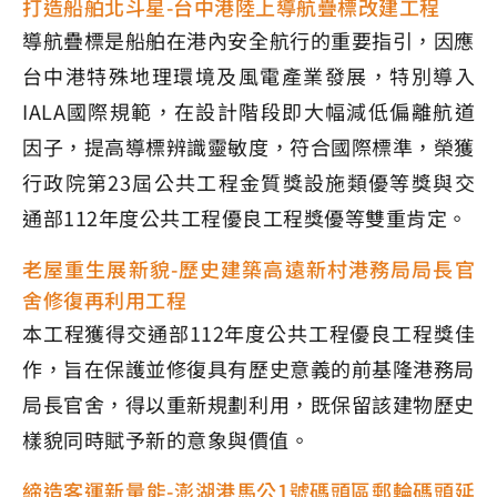
打造船舶北斗星-台中港陸上導航疊標改建工程
導航疊標是船舶在港內安全航行的重要指引，因應
台中港特殊地理環境及風電產業發展，特別導入
IALA國際規範，在設計階段即大幅減低偏離航道
因子，提高導標辨識靈敏度，符合國際標準，榮獲
行政院第23屆公共工程金質獎設施類優等獎與交
通部112年度公共工程優良工程獎優等雙重肯定。
老屋重生展新貌-歷史建築高遠新村港務局局長官
舍修復再利用工程
本工程獲得交通部112年度公共工程優良工程獎佳
作，旨在保護並修復具有歷史意義的前基隆港務局
局長官舍，得以重新規劃利用，既保留該建物歷史
樣貌同時賦予新的意象與價值。
締造客運新量能-澎湖港馬公1號碼頭區郵輪碼頭延