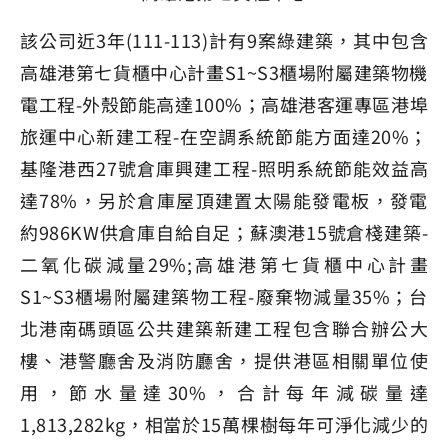
該公司近3年(111-113)計有9案綠建築，其中包含
高雄港第七貨櫃中心計畫S1~S3櫃場附屬建築物機
電工程-外殼節能高達100%；高雄港客運專區港埠
旅運中心新建工程-在空調系統節能方面達20%；
基隆港西27號倉庫興建工程-照明系統節能效益高
達78%，另於倉庫屋頂建置太陽能發電板，發電
約986KW供倉庫自給自足；蘇澳港15號倉棧建築-
二氧化碳減量29%;高雄港第七貨櫃中心計畫
S1~S3櫃場附屬建築物工程-廢棄物減量35%；台
北港南碼頭區公共建築新建工程包含聯合辦公大
樓、港警廳舍及消防廳舍，提供港區相關單位使
用，節水量達30%，合計每年減碳量達
1,813,282kg，相當於15萬棵樹每年可淨化減少的