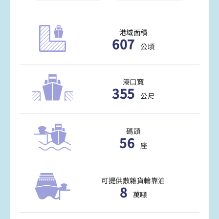
港域面積
607
公頃
港口寬
355
公尺
碼頭
56
座
可提供散雜貨輪靠泊
8
萬噸