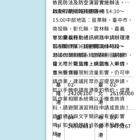
依民防法及防空演習實施辦法，將
啟動行動網路降速演練！
115年8月10日(星期一) 14:30～
15:00中部地區：苗栗縣、臺中市、
南投縣、彰化縣、雲林縣、嘉義
市、嘉義縣
👿
如需以行動通訊網路申請辦理港
115年8月13日(星期四) 14:30～
區相關作業，請避開演練時段。
15:00北部地區：宜蘭縣、基隆市、
港區作業相關系統多採用固網連
臺北市、新北市、桃園市、新竹
接，可於電腦連上網站進入申請，
市、新竹縣
並無受演習限制流量影響，仍可申
請作業，建議民眾亦可提早申請。
基
02-
臺
02-
如以手機申請商港垂釣預約，或港
隆
24206100
北
26196000
區作業相關系統需以手機查詢資
港
港
料，請避開演習時段申請或查詢！
語音通話與文字簡訊沒有受影響
臺
04-
布
05-
唷！如有問題請洽各商港服務專
中
26562611
袋
3475267
線。
港
港