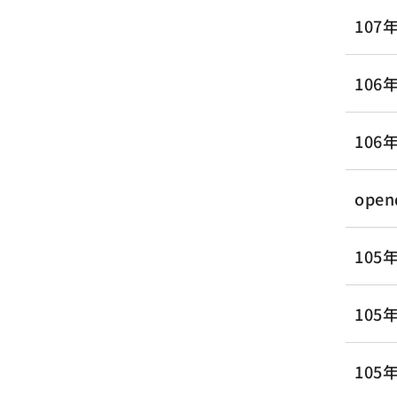
107
10
10
ope
105
10
105