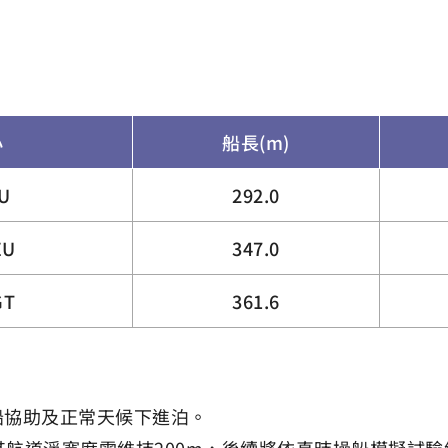
小
船長(m)
EU
292.0
EU
347.0
GT
361.6
力拖船協助及正常天候下進泊。
行，其航道淨寬度需維持200m，後續將依真時操船模擬試