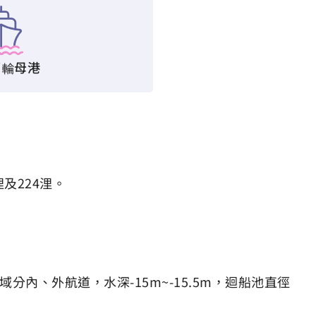
郵輪母港
浬及224浬。
分內、外航道，水深-15m~-15.5m，迴船池直徑