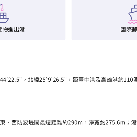
貨物進出港
國際
2.5"，北緯25°9'26.5"，距臺中港及高雄港約110
東、西防波堤間最短距離約290m，淨寬約275.6m；港域