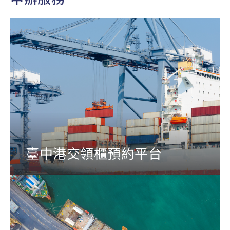
臺中港交領櫃預約平台