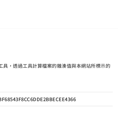
工具，透過工具計算檔案的雜湊值與本網站所標示的
BF68543F8CC6DDE2BBECEE4366