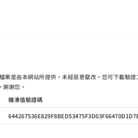
檔案是由本網站所提供，未經惡意竄改。您可下載驗證
，謝謝您。
雜湊值驗證碼
644267536E829F8BED53475F3D03F66470D1D7