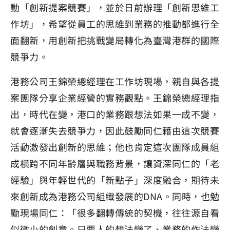
動「創新提案競賽」，並於日前辦理「創新思維工
作坊」，希望從員工的思維到業務的推動都進行全
面翻新，用創新把挑戰變局轉化為臺灣港群的國際
競爭力。
港務公司王錦榮總經理在工作坊現場，親自與各提
案團隊分享企業經營的實務觀點。王錦榮總經理指
出，時代在變，港口的業務跟想法如果一成不變，
就會逐漸失去競爭力，因此鼓勵同仁藉由這次競賽
活動激發出創新的思維；他也肯定這次團隊成員組
成橫跨不同年齡層與職務背景，讓資深同仁的「老
經驗」與年輕世代的「新點子」深度融合，期待未
來創新成為港務公司組織發展的DNA。同時，也勉
勵現場同仁：「很多翻轉傳統的契機，往往源自看
似微小的創意。只要人的想法變了、業務的作法變