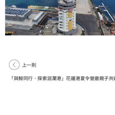
上一則
「與鯨同行．探索洄瀾港」花蓮港夏令營邀親子共