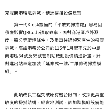
克服商港環境挑戰，精進掃描設備建置
第一代Kiosk設備的「平放式掃描處」容易因
積塵影響QRCode讀取效率，面對商港區戶外濕
度、鹽分等環境條件，及重車往返頻繁產生的粉塵
挑戰，高雄港務分公司於115年1月起率先於中島
商港區34號及55號管制站啟動設備精進計畫，針
對進出站車道加裝「延伸式一維/二維條碼掃描模
組」。
此項改良工程突破原有機台限制，改採更具靈
敏度的掃描結構，經實地測試，該加裝模組設備能