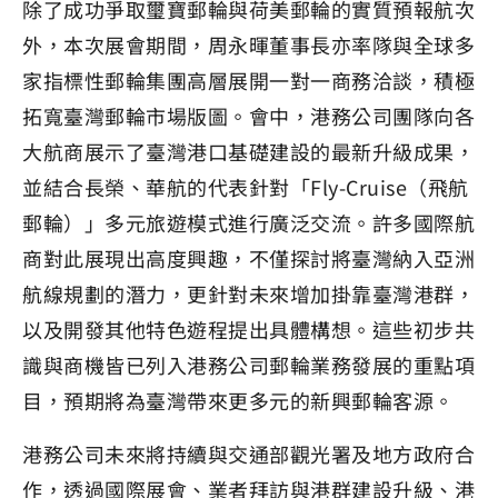
除了成功爭取璽寶郵輪與荷美郵輪的實質預報航次
外，本次展會期間，周永暉董事長亦率隊與全球多
家指標性郵輪集團高層展開一對一商務洽談，積極
拓寬臺灣郵輪市場版圖。會中，港務公司團隊向各
大航商展示了臺灣港口基礎建設的最新升級成果，
並結合長榮、華航的代表針對「Fly-Cruise（飛航
郵輪）」多元旅遊模式進行廣泛交流。許多國際航
商對此展現出高度興趣，不僅探討將臺灣納入亞洲
航線規劃的潛力，更針對未來增加掛靠臺灣港群，
以及開發其他特色遊程提出具體構想。這些初步共
識與商機皆已列入港務公司郵輪業務發展的重點項
目，預期將為臺灣帶來更多元的新興郵輪客源。
港務公司未來將持續與交通部觀光署及地方政府合
作，透過國際展會、業者拜訪與港群建設升級、港