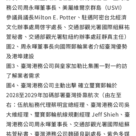
務公司周永暉董事長、美屬維爾京群島（USVI）
參議員議長Milton E. Potter、駐邁阿密台北經濟
文化辦事處周啓宇處長、交通部觀光署國際組蘇祐
萱秘書、交通部觀光署駐紐約辦事處莊靜真主任）
圖2、周永暉董事長向國際郵輪業者介紹臺灣優勢
及港埠建設
圖3、臺灣港務公司與皇家加勒比集團一對一約訪
了解業者需求
圖4、臺灣港務公司主動出擊 確立璽寶郵輪於
2028至2029年加碼部署臺灣掛靠航次（由左至
右：伍航船務代理蔡明宜總經理、臺灣港務公司吳
大維經理、璽寶郵輪航線規劃經理 Jeff Shieh、臺
灣港務公司周永暉董事長、交通部觀光署國際組蘇
祐萱秘書、臺灣港務公司魏碩良副處長、紫色多媒