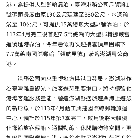
港，為提供大型郵輪靠泊，臺灣港務公司斥資將1
號碼頭長度由原190公尺延建至380公尺，水深疏
浚至-10公尺，可提供15萬總噸大型郵輪靠泊，於
113年4月完工後首迎7.5萬總噸的大型郵輪挪威奮
進號進港靠泊，今年暑假再次迎接雲頂集團旗下
7.7萬總噸國際郵輪「領航星號」蒞臨澎湖馬公商
港。
港務公司向來重視地方與港口發展，澎湖港作
為臺灣離島觀光、旅客遊憩重要港口，將持續強化
港埠客運服務量能，營造澎湖舒適旅遊與海上遊憩
的新形象，於113年4月動工興建國際線郵輪旅運
中心，預計於115年第3季完工，啟用後將大幅優
化郵輪旅客候船、通關動線、休閒購物等空間，更
加吸引國際郵輪到港，讓旅客駐足澎湖進行深度旅