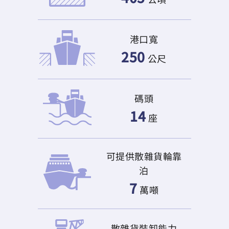
港口寬
250
公尺
碼頭
14
座
可提供散雜貨輪靠
泊
7
萬噸
散雜貨裝卸能力