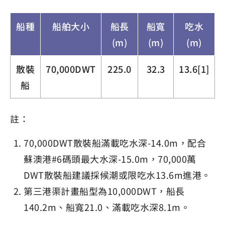
船種
船舶大小
船長
船寬
吃水
(m)
(m)
(m)
散裝
70,000DWT
225.0
32.3
13.6
[1]
船
註：
70,000DWT散裝船滿載吃水深-14.0m，配合
蘇澳港#6碼頭最大水深-15.0m，70,000萬
DWT散裝船建議採候潮或限吃水13.6m進港。
第三港渠計畫船型為10,000DWT，船長
140.2m、船寬21.0、滿載吃水深8.1m。