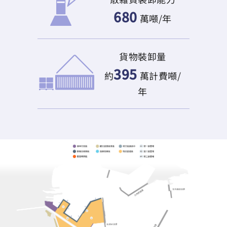
680
萬噸/年
貨物裝卸量
395
約
萬計費噸/
年