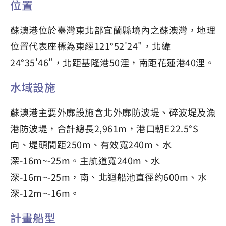
位置
蘇澳港位於臺灣東北部宜蘭縣境內之蘇澳灣，地理
位置代表座標為東經121°52'24"，北緯
24°35'46"，北距基隆港50浬，南距花蓮港40浬。
水域設施
蘇澳港主要外廓設施含北外廓防波堤、碎波堤及漁
港防波堤，合計總長2,961m，港口朝E22.5°S
向、堤頭間距250m、有效寬240m、水
深-16m~-25m。主航道寬240m、水
深-16m~-25m，南、北迴船池直徑約600m、水
深-12m~-16m。
計畫船型