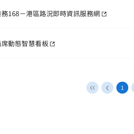
港務168－港區路況即時資訊服務網
船席動態智慧看板
1