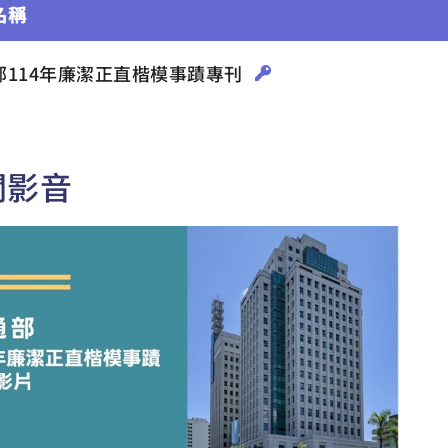
名稱
部114年廉潔正直楷模事蹟專刊
關影音