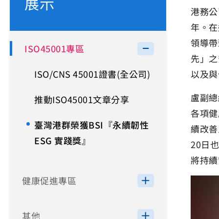
展示
港務公
年。在
領導帶
ISO45001專區
先」之
ISO/CNS 45001證書(全公司)
以及與
盧副總
推動ISO45001文章分享
各項健
臺灣港群榮獲BSI『永續韌性
續改善
ESG 實踐獎』
20日
將持續
健康促進專區
其他