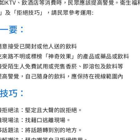
如KTV、飲酒店等消費時，民眾應該提高警覺。衛生
」及「拒絕技巧」，請民眾參考運用:
一要：
隨意接受已開封或他人送的飲料
吃來路不明或標榜「神奇效果」的產品或藥品或飲料
接受陌生人免費試用或兜售香菸、即溶包及飲料等
提高警覺，自己隨身的飲料，應保持在視線範圍內
技巧：
接拒絕法：堅定且大聲的說拒絕。
離現場法：找藉口逃離現場。
移話題法：將話題轉到別的地方。
我解嘲法：藉由嘲笑自己拒絕使用。