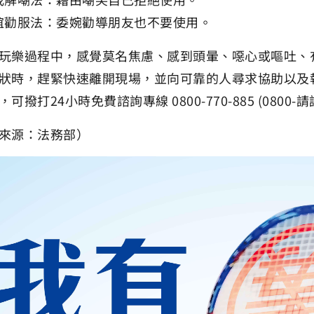
誼勸服法：委婉勸導朋友也不要使用。
玩樂過程中，感覺莫名焦慮、感到頭暈、噁心或嘔吐、
狀時，趕緊快速離開現場，並向可靠的人尋求協助以及
可撥打24小時免費諮詢專線 0800-770-885 (080
來源：法務部）