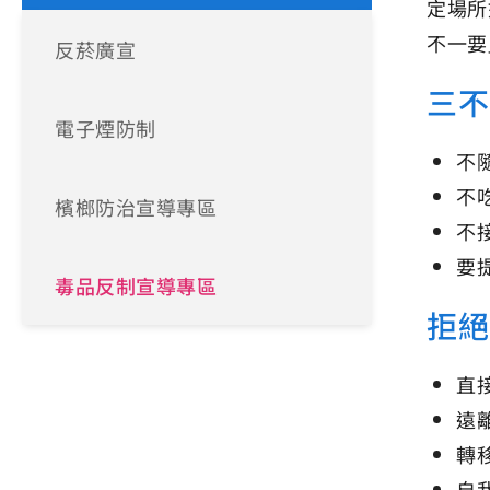
定場所
不一要
反菸廣宣
三不
電子煙防制
不
不
檳榔防治宣導專區
不
要
毒品反制宣導專區
拒絕
直
遠
轉
自