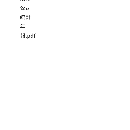
公司
統計
年
報.pdf