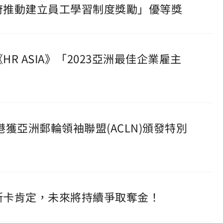
政府推動建立員工學習制度獎勵」優等獎
R ASIA》「2023亞洲最佳企業雇主
港獲亞洲郵輪領袖聯盟(ACLN)頒發特別
奧斯卡肯定，未來將持續爭取奪金！