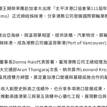
經理王錦榮率團赴加拿大出席「太平洋港口協會第111屆年
anaimo）正式締結姊妹港、分享港務公司發展國際郵輪
於喬治亞海峽，與溫哥華相望，提供貨櫃、汽車物流、郵
港務公司繼溫哥華港(Port of Vancouver)及菲沙
長Donna Hais代表簽署，臺灣港務公司王總經理及
un Thangaraj次長、納奈莫市Leonard Krog
親臨見證雙方締盟，奠定臺加港口營運與基礎設施合作的
業收入創歷史新高之佳績外，也分享多項港口發展成果，
持續推動高雄港第三與第五貨櫃中心優化工程，展現數位