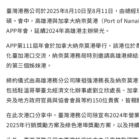
臺灣港務公司於2025年8月10日至8月11日，由總
碩。會中，高雄港與加拿大納奈莫港（Port of N
APP年會，延續2024年高雄港主辦榮光。
APP第111屆年會於加拿大納奈莫港舉行，該港位
化臺加港口交流，納奈莫港務局特別邀請高雄港締結姊妹港，成為
的第三個姊妹港。
締約儀式由高雄港務分公司陳祖强港務長及納奈莫港董事
包括駐溫哥華臺北經濟文化辦事處劉立欣處長、加拿大交通部Ar
央及地方政府官員與協會會員等約150位貴賓，皆
在此次港口分享中，臺灣港務公司除宣布2024年營
2025年行銷獎勵方案及綠色港埠獎勵方案，以及