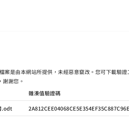
檔案是由本網站所提供，未經惡意竄改。您可下載驗證
，謝謝您。
雜湊值驗證碼
odt
2A812CEE04068CE5E354EF35C887C96