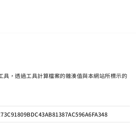
工具，透過工具計算檔案的雜湊值與本網站所標示的
E73C91809BDC43AB81387AC596A6FA348