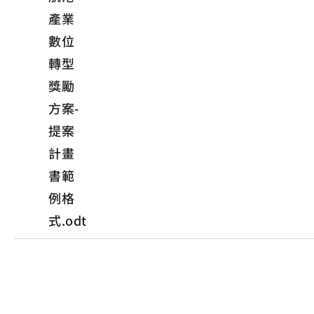
產業
數位
轉型
獎勵
方案-
提案
計畫
書範
例格
式.odt